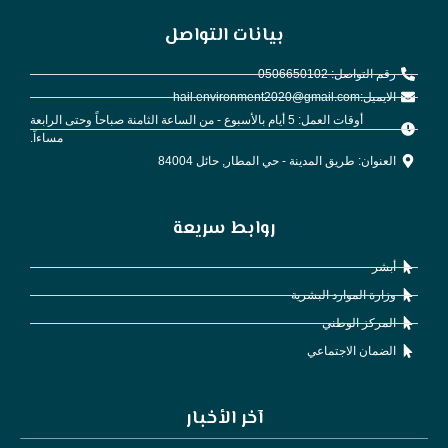
بيانات التواصل
رقم التواصل: 0506650102
الايميل:hail.environment2020@gmail.com
أوقات العمل: 5 أيام بالأسبوع - من الساعة الثامنة صباحاً وحتى الرابعة
مساءاً.
العنوان: طريق المدينة - حي المطار, حائل 84004
روابط سريعة
أبشر
وزارة الموارد البشرية
المركز الوطني
الضمان الاجتماعي
آخر الأخبار