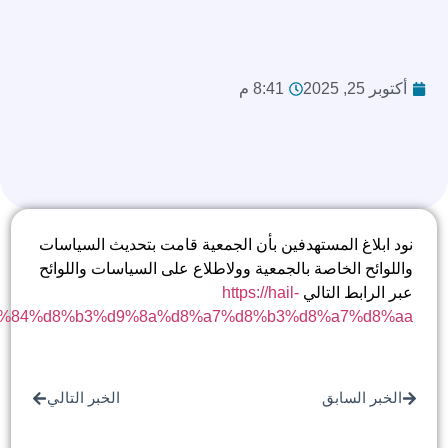
8:41 م
فين بأن الجمعية قامت بتحديث السياسات
لجمعية وولاطلاع على السياسات واللوائح
https://hail
env.sa/%d8%a7%d9%84%d8%b3%d9%8a%d8%a7%d8%b3%
الخبر التالي