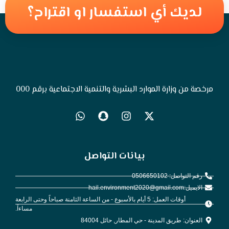
لديك أي استفسار او اقتراح؟
مرخصة من وزارة الموارد البشرية والتنمية الاجتماعية برقم 000
بيانات التواصل
رقم التواصل: 0506650102
الايميل:hail.environment2020@gmail.com
أوقات العمل: 5 أيام بالأسبوع - من الساعة الثامنة صباحاً وحتى الرابعة
مساءاً.
العنوان: طريق المدينة - حي المطار, حائل 84004