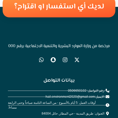
لديك أي استفسار او اقتراح؟
مرخصة من وزارة الموارد البشرية والتنمية الاجتماعية برقم 000
بيانات التواصل
رقم التواصل: 0506650102
الايميل:hail.environment2020@gmail.com
أوقات العمل: 5 أيام بالأسبوع - من الساعة الثامنة صباحاً وحتى الرابعة
مساءاً.
العنوان: طريق المدينة - حي المطار, حائل 84004