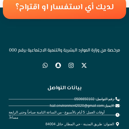
لديك أي استفسار او اقتراح؟
مرخصة من وزارة الموارد البشرية والتنمية الاجتماعية برقم 000
بيانات التواصل
رقم التواصل: 0506650102
الايميل:hail.environment2020@gmail.com
أوقات العمل: 5 أيام بالأسبوع - من الساعة الثامنة صباحاً وحتى الرابعة
مساءاً.
العنوان: طريق المدينة - حي المطار, حائل 84004