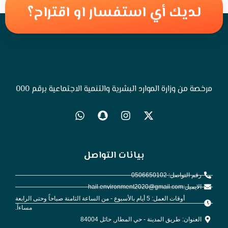
لديك أي استفسار او اقتراح؟
مرخصة من وزارة الموارد البشرية والتنمية الاجتماعية برقم 000
بيانات التواصل
رقم التواصل: 0506650102
الايميل:hail.environment2020@gmail.com
أوقات العمل: 5 أيام بالأسبوع - من الساعة الثامنة صباحاً وحتى الرابعة
مساءاً.
العنوان: طريق المدينة - حي المطار, حائل 84004