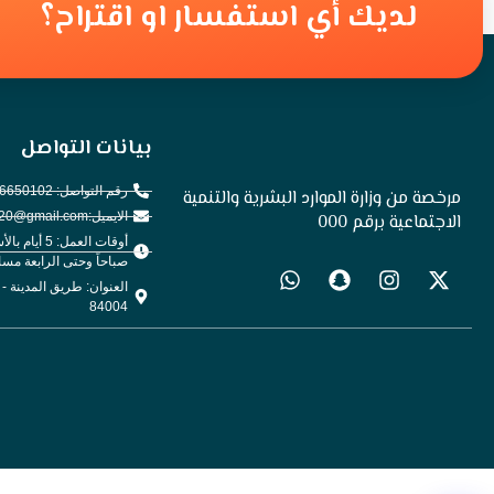
لديك أي استفسار او اقتراح؟
بيانات التواصل
رقم التواصل: 0506650102
مرخصة من وزارة الموارد البشرية والتنمية
الايميل:hail.environment2020@gmail.com
الاجتماعية برقم 000
أوقات العمل: 
صباحاً وحتى الرابعة مساء
العنوان: طريق المدينة -
84004