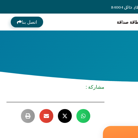
ائل 84004
اتصل بنا
اقة صداقة
مشاركة :