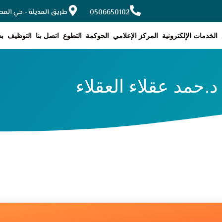
0506650102
طريق المدينة - حي المطار, ح
الخدمات الإلكترونية
المركز الإعلامي
الحوكمة
التطوع
اتصل بنا
التوظيف
بط
د.حمد عقلاء العقلاء