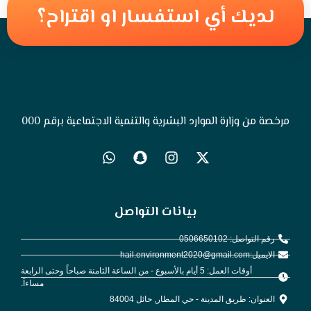
لديك أي استفسار او اقتراح؟
مرخصة من وزارة الموارد البشرية والتنمية الاجتماعية برقم 000
بيانات التواصل
رقم التواصل: 0506650102
الايميل:hail.environment2020@gmail.com
أوقات العمل: 5 أيام بالأسبوع - من الساعة الثامنة صباحاً وحتى الرابعة
مساءاً.
العنوان: طريق المدينة - حي المطار, حائل 84004