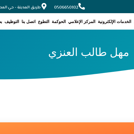
0506650102
طريق المدينة - حي المطار, ح
الخدمات الإلكترونية
المركز الإعلامي
الحوكمة
التطوع
اتصل بنا
التوظيف
بط
مهل طالب العنزي