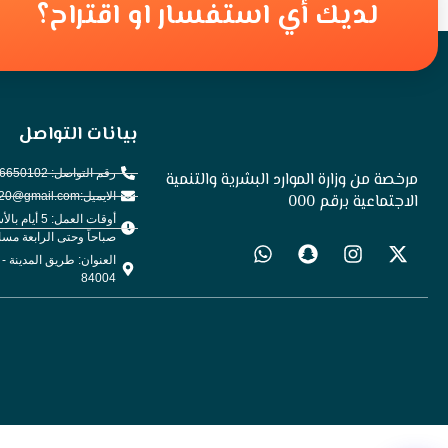
لديك أي استفسار او اقتراح؟
بيانات التواصل
رقم التواصل: 0506650102
مرخصة من وزارة الموارد البشرية والتنمية
الايميل:hail.environment2020@gmail.com
الاجتماعية برقم 000
أوقات العمل: 
صباحاً وحتى الرابعة مساء
العنوان: طريق المدينة -
84004