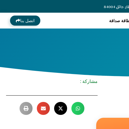
ائل 84004
اتصل بنا
اقة صداقة
مشاركة :