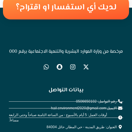
لديك أي استفسار او اقتراح؟
مرخصة من وزارة الموارد البشرية والتنمية الاجتماعية برقم 000
بيانات التواصل
رقم التواصل: 0506650102
الايميل:hail.environment2020@gmail.com
أوقات العمل: 5 أيام بالأسبوع - من الساعة الثامنة صباحاً وحتى الرابعة
مساءاً.
العنوان: طريق المدينة - حي المطار, حائل 84004