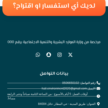
لديك أي استفسار او اقتراح؟
مرخصة من وزارة الموارد البشرية والتنمية الاجتماعية برقم 000
بيانات التواصل
رقم التواصل: 0506650102
الايميل:hail.environment2020@gmail.com
أوقات العمل: 5 أيام بالأسبوع - من الساعة الثامنة صباحاً وحتى الرابعة
مساءاً.
العنوان: طريق المدينة - حي المطار, حائل 84004